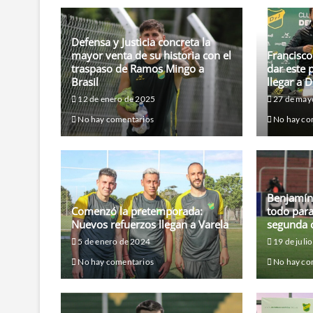
Defensa y Justicia concreta la
mayor venta de su historia con el
Francisc
traspaso de Ramos Mingo a
dar este 
Brasil
llegar a D
12 de enero de 2025
27 de may
No hay comentarios
No hay co
Benjamín
Comenzó la pretemporada:
todo para
Nuevos refuerzos llegan a Varela
segunda 
5 de enero de 2024
19 de juli
No hay comentarios
No hay co