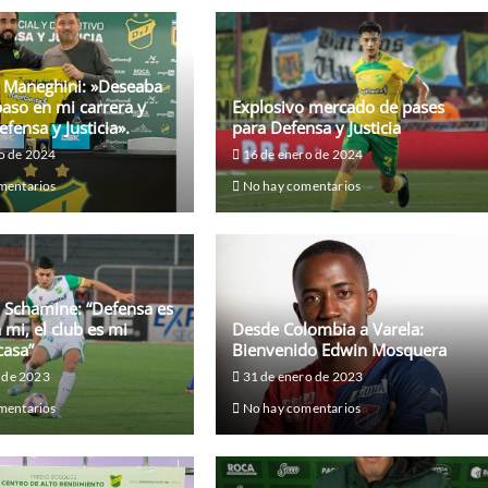
o Maneghini: »Deseaba
paso en mi carrera y
Explosivo mercado de pases
efensa y Justicia».
para Defensa y Justicia
o de 2024
16 de enero de 2024
mentarios
No hay comentarios
 Schamine: “Defensa es
 mi, el club es mi
Desde Colombia a Varela:
casa”
Bienvenido Edwin Mosquera
o de 2023
31 de enero de 2023
mentarios
No hay comentarios