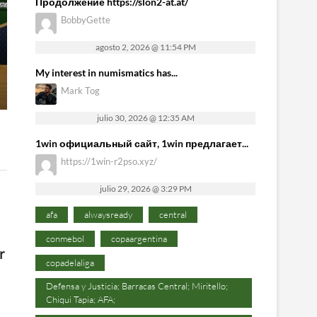
Продолжение https://slon2-at.at/
BobbyGette
agosto 2, 2026 @ 11:54 PM
My interest in numismatics has...
Mark Tog
julio 30, 2026 @ 12:35 AM
1win официальный сайт, 1win предлагает...
https://1win-r2pso.xyz/
julio 29, 2026 @ 3:29 PM
afa
alwaysready
central
conmebol
copaargentina
r
copadelaliga
Defensa y Justicia; Barracas Central; Miritello;
Chiqui Tapia; AFA;