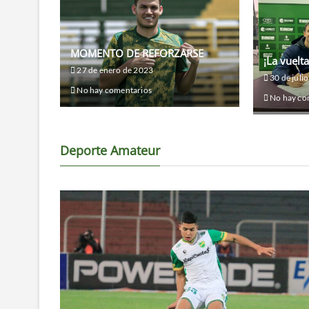
MOMENTO DE REFORZARSE
¡La vuelt
27 de enero de 2023
30 de juli
No hay comentarios
No hay co
Deporte Amateur