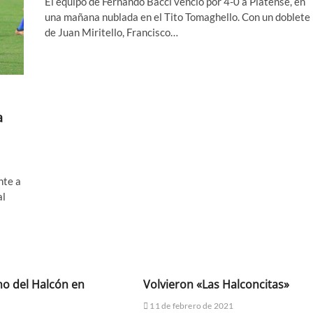
El equipo de Fernando Bacci venció por 4-0 a Platense, en
una mañana nublada en el Tito Tomaghello. Con un doblete
de Juan Miritello, Francisco…
a
nte a
al
no del Halcón en
Volvieron «Las Halconcitas»
11 de febrero de 2021