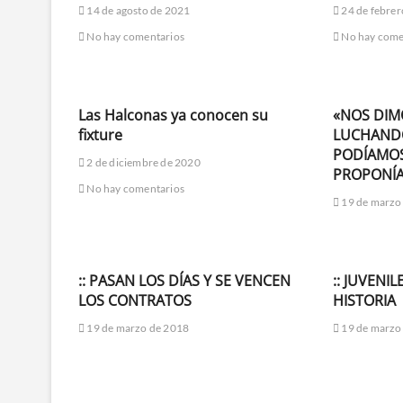
14 de agosto de 2021
24 de febrer
No hay comentarios
No hay come
Las Halconas ya conocen su
«NOS DIM
fixture
LUCHANDO
PODÍAMOS
2 de diciembre de 2020
PROPONÍ
No hay comentarios
19 de marzo
:: PASAN LOS DÍAS Y SE VENCEN
:: JUVENI
LOS CONTRATOS
HISTORIA
19 de marzo de 2018
19 de marzo