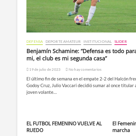
DEFENSA
DEPORTE AMATEUR
INSTITUCIONAL
SLIDER
Benjamín Schamine: “Defensa es todo par
mi, el club es mi segunda casa”
19 de julio de 2023
No hay comentarios
El último fin de semana en el empate 2-2 del Halcón fre
Godoy Cruz, Julio Vaccari decidió sumar al once titular 
joven volante…
EL FUTBOL FEMENINO VUELVE AL
El Femeni
RUEDO
marcha