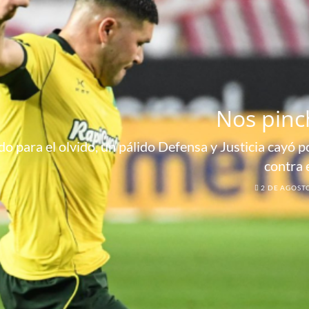
Nos pinc
o para el olvido, un pálido Defensa y Justicia cayó por
contra 
2 DE AGOST