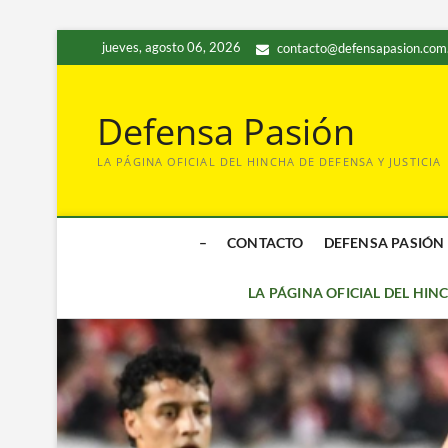
Saltar
jueves, agosto 06, 2026
contacto@defensapasion.com
al
contenido
Defensa Pasión
LA PÁGINA OFICIAL DEL HINCHA DE DEFENSA Y JUSTICIA
–
CONTACTO
DEFENSA PASIÓN
LA PÁGINA OFICIAL DEL HIN