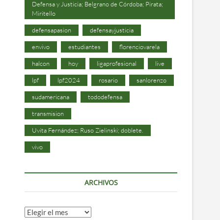
Defensa y Justicia; Belgrano de Córdoba; Pirata;
Miritello
defensapasion
defensayjusticia
envivo
estudiantes
florenciovarela
halcon
hoy
ligaprofesional
live
lpf
lpf2024
rosario
sanlorenzo
sudamericana
tododefensa
transmision
Uvita Fernández; Ruso Zielinski; doblete.
vivo
ARCHIVOS
Archivos