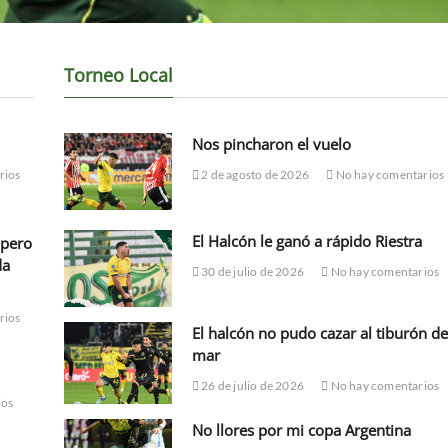
Torneo Local
Nos pincharon el vuelo
rios
2 de agosto de 2026
No hay comentarios
El Halcón le ganó a rápido Riestra
 pero
da
30 de julio de 2026
No hay comentarios
rios
El halcón no pudo cazar al tiburón de
mar
26 de julio de 2026
No hay comentarios
ios
No llores por mi copa Argentina