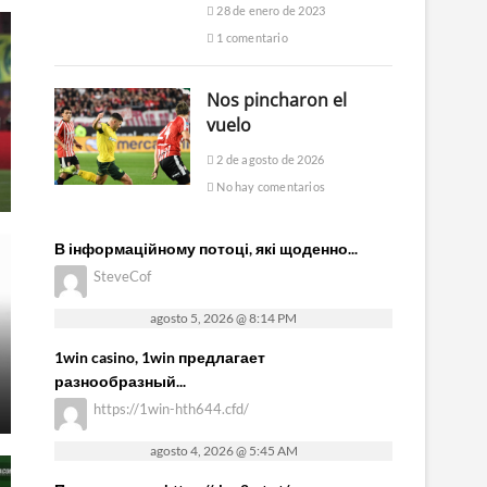
28 de enero de 2023
1 comentario
Nos pincharon el
vuelo
2 de agosto de 2026
No hay comentarios
В інформаційному потоці, які щоденно...
SteveCof
agosto 5, 2026 @ 8:14 PM
1win casino, 1win предлагает
разнообразный...
https://1win-hth644.cfd/
agosto 4, 2026 @ 5:45 AM